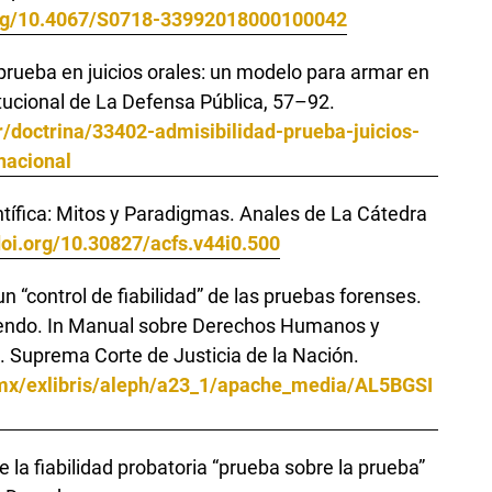
.org/10.4067/S0718-33992018000100042
 prueba en juicios orales: un modelo para armar en
titucional de La Defensa Pública, 57–92.
/doctrina/33402-admisibilidad-prueba-juicios-
nacional
tífica: Mitos y Paradigmas. Anales de La Cátedra
doi.org/10.30827/acfs.v44i0.500
n “control de fiabilidad” de las pruebas forenses.
tiendo. In Manual sobre Derechos Humanos y
. Suprema Corte de Justicia de la Nación.
b.mx/exlibris/aleph/a23_1/apache_media/AL5BGSI
de la fiabilidad probatoria “prueba sobre la prueba”