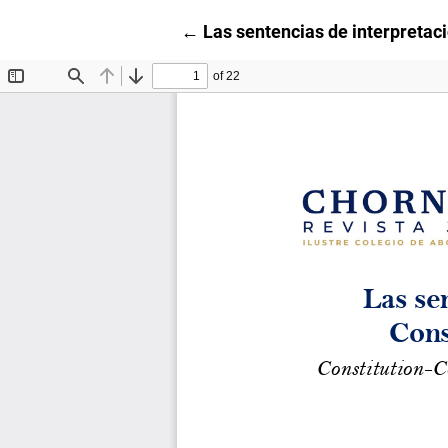
Volver a los detalles del artícu
←
Las sentencias de interpretac