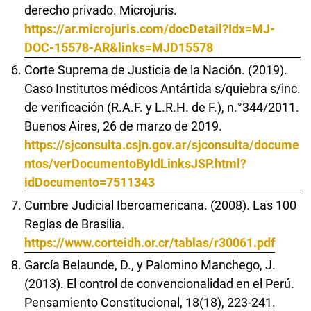
derecho privado. Microjuris.
https://ar.microjuris.com/docDetail?Idx=MJ-
DOC-15578-AR&links=MJD15578
Corte Suprema de Justicia de la Nación. (2019).
Caso Institutos médicos Antártida s/quiebra s/inc.
de verificación (R.A.F. y L.R.H. de F.), n.°344/2011.
Buenos Aires, 26 de marzo de 2019.
https://sjconsulta.csjn.gov.ar/sjconsulta/docume
ntos/verDocumentoByIdLinksJSP.html?
idDocumento=7511343
Cumbre Judicial Iberoamericana. (2008). Las 100
Reglas de Brasilia.
https://www.corteidh.or.cr/tablas/r30061.pdf
García Belaunde, D., y Palomino Manchego, J.
(2013). El control de convencionalidad en el Perú.
Pensamiento Constitucional, 18(18), 223-241.