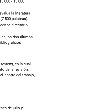
(5 000 - 15 000
valúa la literatura
(7 500 palabras).
editor, director o
.
s en los dos últimos
ibliográficos
d review
), en la cual
to de la revisión.
, aporte del trabajo,
ses de julio y