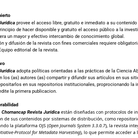
ierto
urídica
provee el acceso libre, gratuito e inmediato a su contenido
rincipio de hacer disponible y gratuito el acceso público a la invest
era un mayor y efectivo intercambio de conocimiento global.
ión y difusión de la revista con fines comerciales requiere obligato
quipo editorial de la revista.
ivo
urídica
adopta políticas orientadas a las prácticas de la Ciencia Ab
n los (as) autores (as) compartir y difundir sus artículos en sus si
depositarlos en sus repositorios institucionales, proprocionando la 
edite la primera publicacion.
rabilidad
están diseñadas con protocolos de i
e
Chornancap Revista Jurídica
ión de sus contenidos por sistemas de distribución, como repositorio
ando la plataforma OJS (
Open Journals System
3.3.0.7
), la revista int
itiative-Protocol for Metadata Harvesting
), lo que permite acceder a