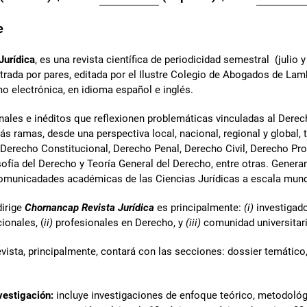
e
Jurídica
, es una revista científica de periodicidad semestral (julio 
itrada por pares, editada por el Ilustre Colegio de Abogados de Lam
mo electrónica, en idioma español e inglés.
inales e inéditos que reflexionen problemáticas vinculadas al Derec
ás ramas, desde una perspectiva local, nacional, regional y global,
erecho Constitucional, Derecho Penal, Derecho Civil, Derecho Pro
sofía del Derecho y Teoría General del Derecho, entre otras. Gener
comunicadades académicas de las Ciencias Jurídicas a escala mund
dirige
Chornancap Revista Jurídica
es principalmente:
(i)
investigad
ionales, (
ii)
profesionales en Derecho, y
(iii)
comunidad universitar
vista, principalmente, contará con las secciones: dossier temático, 
vestigación:
incluye investigaciones de enfoque teórico, metodológ