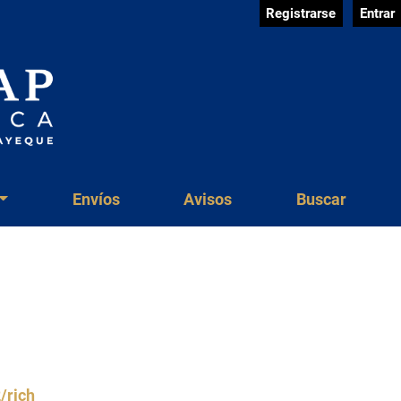
Registrarse
Entrar
Envíos
Avisos
Buscar
/rjch