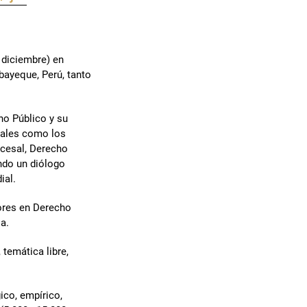
y diciembre) en
bayeque, Perú, tanto
ho Público y su
 tales como los
cesal, Derecho
ando un diólogo
ial.
ores en Derecho
ia.
temática libre,
ico, empírico,