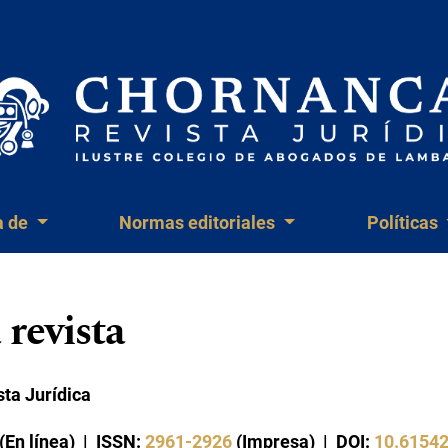
a de
Normas editoriales
Políticas
 revista
ta Jurídica
(En línea)
| ISSN:
2961-2926
(Impresa) | DOI:
10.61542