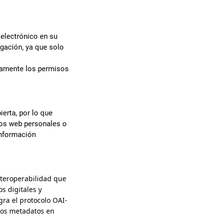
 electrónico en su
igación, ya que solo
riamente los permisos
ierta, por lo que
tios web personales o
información
nteroperabilidad que
s digitales y
egra el protocolo OAI-
 los metadatos en