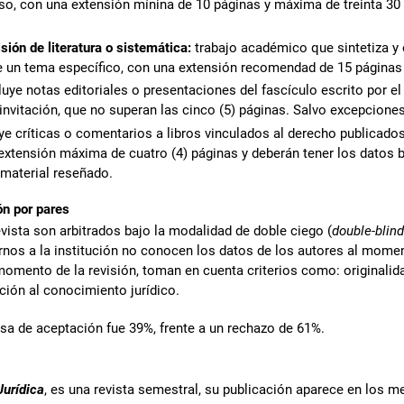
so, con una extensión mínina de 10 páginas y máxima de treinta 30 
isión de literatura o sistemática:
trabajo académico que sintetiza y e
e un tema específico, con una extensión recomendad de 15 páginas 
cluye notas editoriales o presentaciones del fascículo escrito por el 
 invitación, que no superan las cinco (5) páginas. Salvo excepciones
ye críticas o comentarios a libros vinculados al derecho publicado
extensión máxima de cuatro (4) páginas y deberán tener los datos b
material reseñado.
n por pares
evista son arbitrados bajo la modalidad de doble ciego (
double-blin
rnos a la institución no conocen los datos de los autores al momen
momento de la revisión, toman en cuenta criterios como: originalidad
ción al conocimiento jurídico.
asa de aceptación fue 39%, frente a un rechazo de 61%.
urídica
, es una revista semestral, su publicación aparece en los me