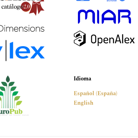
Idioma
Español (España)
English