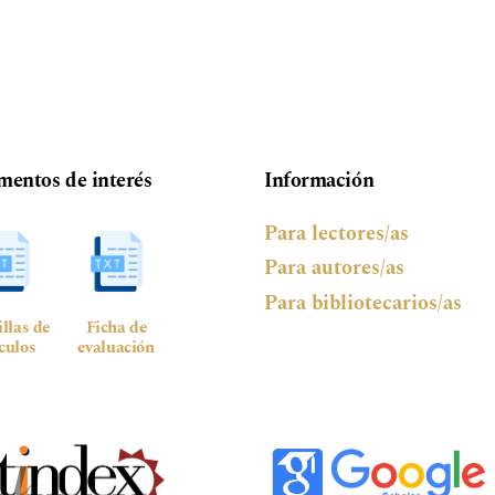
entos de interés
Información
Para lectores/as
Para autores/as
Para bibliotecarios/as
illas de
Ficha de
ículos
evaluación