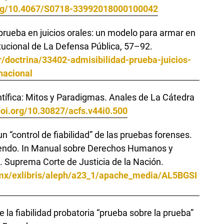
.org/10.4067/S0718-33992018000100042
 prueba en juicios orales: un modelo para armar en
titucional de La Defensa Pública, 57–92.
/doctrina/33402-admisibilidad-prueba-juicios-
nacional
tífica: Mitos y Paradigmas. Anales de La Cátedra
doi.org/10.30827/acfs.v44i0.500
n “control de fiabilidad” de las pruebas forenses.
tiendo. In Manual sobre Derechos Humanos y
. Suprema Corte de Justicia de la Nación.
b.mx/exlibris/aleph/a23_1/apache_media/AL5BGSI
de la fiabilidad probatoria “prueba sobre la prueba”